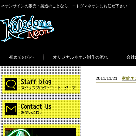
ネオンサインの販売・製造のことなら、コトダマネオンにお任せ下さい！
初めての方へ
オリジナルネオン制作の流れ
会社
2011/11/21
家紋ネ